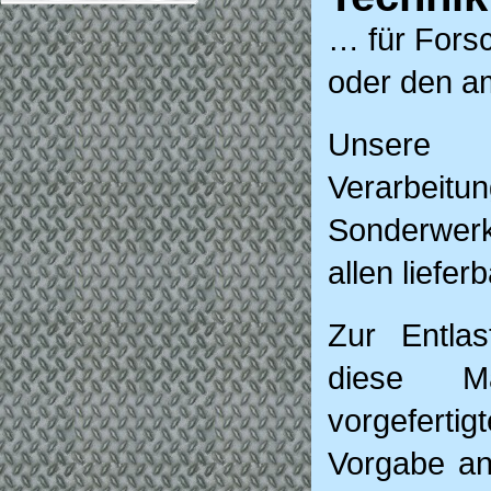
… für Fors
oder den am
Unsere 
Verarbeitu
Sonderwerks
allen liefe
Zur Entlas
diese Ma
vorgeferti
Vorgabe an