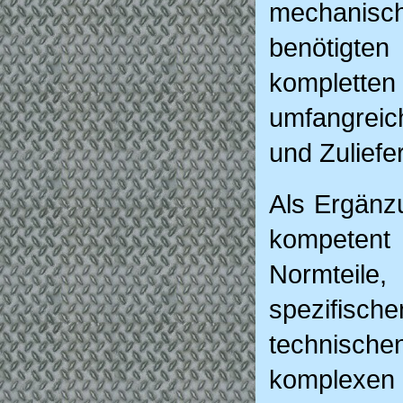
mechanisch
benötigte
komplett
umfangreic
und Zuliefe
Als Ergänzu
kompetent 
Normteil
spezifis
technisch
komplexen