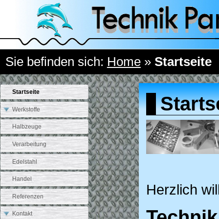
Sie befinden sich:
Home
»
Startseite
Startseite
Starts
Werkstoffe
Halbzeuge
Verarbeitung
Edelstahl
Handel
Herzlich w
Referenzen
Technik
Kontakt