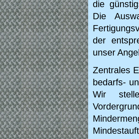
die günstig
Die Auswa
Fertigungs
der entspr
unser Ange
Zentrales E
bedarfs- un
Wir stel
Vordergr
Minde
Mindestauf